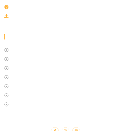
F.A.Q
Downloadbereich
MK Inkasso Services
Über uns
Blog
F.A.Q
Kundenbereich
Datenschutzbestimmungen
AGB
Impressum